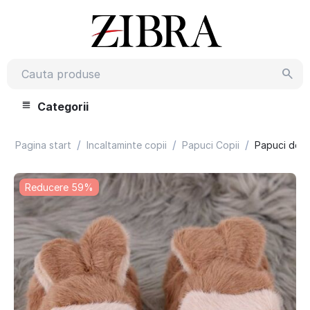
Categorii
/
/
/
Pagina start
Incaltaminte copii
Papuci Copii
Papuci de c
Reducere 59%