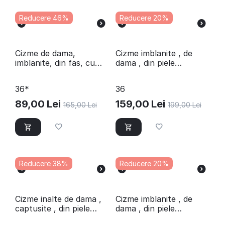
Reducere 46%
Reducere 20%
Cizme de dama,
​Cizme imblanite , de
imblanite, din fas, cu
dama , din piele
bordura de blanita si
naturala 3101-NEGRU
catarama decorativa
36*
36
CZM21-BLACK
89,00
Lei
159,00
Lei
165,00
Lei
199,00
Lei
Reducere 38%
Reducere 20%
​Cizme inalte de dama ,
​Cizme imblanite , de
captusite , din piele
dama , din piele
naturala 1591-MARO
naturala 3101-