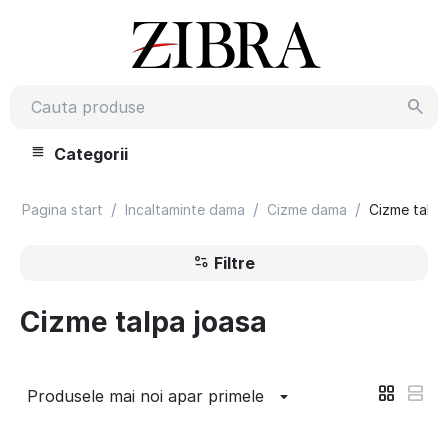
Categorii
/
/
/
Pagina start
Incaltaminte dama
Cizme dama
Cizme talpa
Filtre
Cizme talpa joasa
Produsele mai noi apar primele