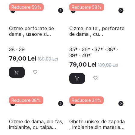
Reducere 58%
Reducere 58%
​Cizme perforate de
​Cizme inalte , perforate
dama , usaore si
de dama , cu
comode A9969-KHAKI
ornamente cu pietre
A10011-BLACK
38 · 39
35* · 36* · 37* · 38* ·
39* · 40*
79,00
Lei
189,00
Lei
79,00
Lei
189,00
Lei
Reducere 38%
Reducere 34%
Cizme de dama, din fas,
​Ghete unisex de zapada
imblanite, cu talpa
, imblanite din material
cusuta LL-25-RED
impermeabil D40217-