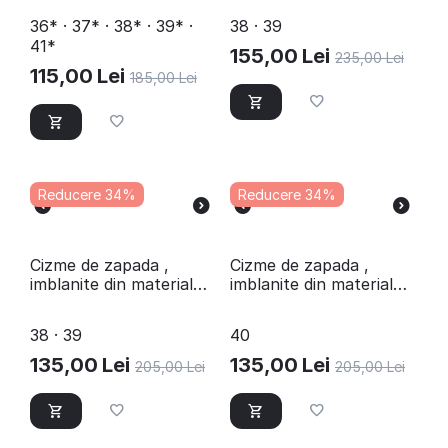
NAVY
36* · 37* · 38* · 39* ·
38 · 39
41*
155,00
Lei
235,00
Lei
115,00
Lei
185,00
Lei
Reducere 34%
Reducere 34%
Cizme de zapada ,
​Cizme de zapada ,
imblanite din material
imblanite din material
impermeabil D40219-
impermeabil D40219-
BLACK
NAVY
38 · 39
40
135,00
Lei
135,00
Lei
205,00
Lei
205,00
Lei