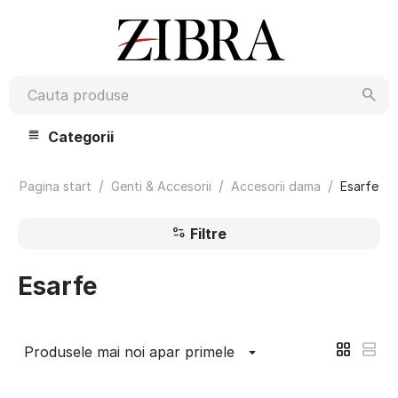
Categorii
/
/
/
Pagina start
Genti & Accesorii
Accesorii dama
Esarfe
Filtre
Esarfe
Produsele mai noi apar primele