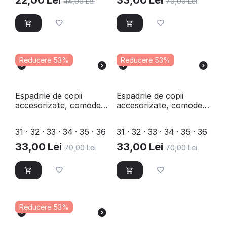
22,00
Lei
33,00
Lei
44,00
Lei
70,00
Lei
Reducere 53%
Reducere 53%
Espadrile de copii
Espadrile de copii
accesorizate, comode
accesorizate, comode
si usoare D001-2-
si usoare D002-1-
BLACK/SILVER
BLACK/GOLD
31 · 32 · 33 · 34 · 35 · 36
31 · 32 · 33 · 34 · 35 · 36
33,00
Lei
33,00
Lei
70,00
Lei
70,00
Lei
Reducere 53%