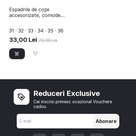
Espadrile de copii
accesorizate, comode
si usoare D002-2-
BLACK/SILVER
31 · 32 · 33 · 34 · 35 · 36
33,00
Lei
70,00
Lei
Reduceri Exclusive
Cei inscrisi primesc ocazional Vouchere
cadou
Abonare