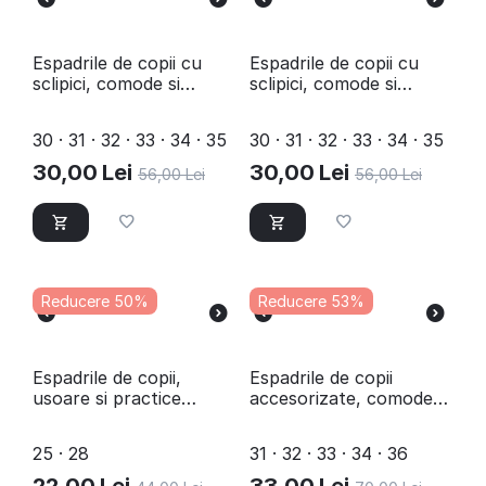
Espadrile de copii cu
Espadrile de copii cu
sclipici, comode si
sclipici, comode si
usoare A1-BLUE
usoare A1-GREY
30 · 31 · 32 · 33 · 34 · 35
30 · 31 · 32 · 33 · 34 · 35
30,00
Lei
30,00
Lei
56,00
Lei
56,00
Lei
Reducere 50%
Reducere 53%
​Espadrile de copii,
Espadrile de copii
usoare si practice
accesorizate, comode
LB1711-BLACK/YELLOW
si usoare D001-1-
BLACK/GOLD
25 · 28
31 · 32 · 33 · 34 · 36