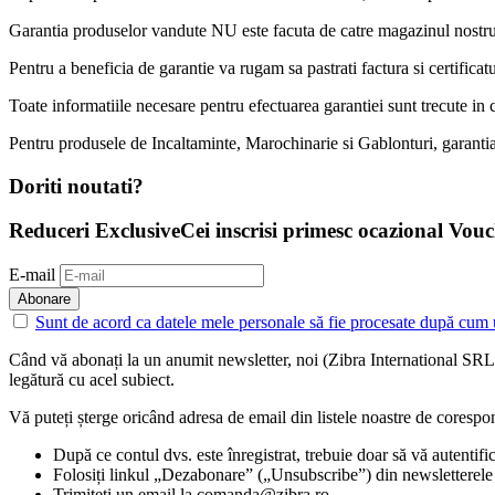
Garantia produselor vandute NU este facuta de catre magazinul nostru c
Pentru a beneficia de garantie va rugam sa pastrati factura si certificatu
Toate informatiile necesare pentru efectuarea garantiei sunt trecute in c
Pentru produsele de Incaltaminte, Marochinarie si Gablonturi, garantia
Doriti noutati?
Reduceri Exclusive
Cei inscrisi primesc ocazional Vou
E-mail
Abonare
Sunt de acord ca datele mele personale să fie
procesate după cum
Când vă abonați la un anumit newsletter, noi (Zibra International SRL
legătură cu acel subiect.
Vă puteți șterge oricând adresa de email din listele noastre de corespo
După ce contul dvs. este înregistrat, trebuie doar să vă autentific
Folosiți linkul „Dezabonare” („Unsubscribe”) din newsletterele p
Trimiteți un email la comanda@zibra.ro.