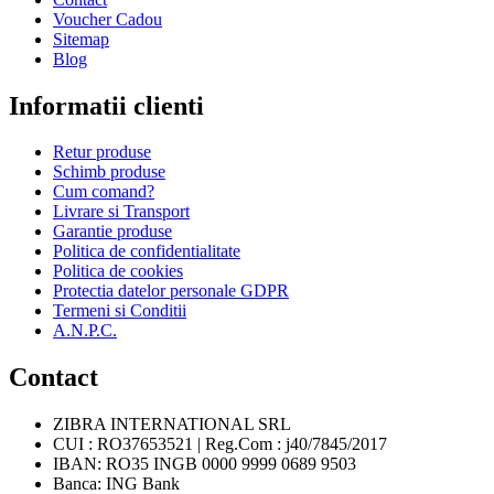
Voucher Cadou
Sitemap
Blog
Informatii clienti
Retur produse
Schimb produse
Cum comand?
Livrare si Transport
Garantie produse
Politica de confidentialitate
Politica de cookies
Protectia datelor personale GDPR
Termeni si Conditii
A.N.P.C.
Contact
ZIBRA INTERNATIONAL SRL​
CUI : RO37653521 | Reg.Com : j40/7845/2017
IBAN: RO35 INGB 0000 9999 0689 9503
Banca: ING Bank