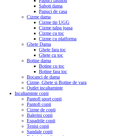
Papuci fashion
Saboti dama
Papuci de casa
Cizme dama
Cizme tip UGG
Cizme talpa joasa
Cizme cu toc
Cizme cu platforma
Ghete Dama
Ghete fara toc
Ghete cu toc
Botine dama
Botine cu toc
Botine fara toc
Bocanci de dama
Cizme, Ghete si Botine de vara
Outlet incaltaminte
Incaltaminte copii
Pantofi sport copii
Pantofi copii
Cizme de copii
Balerini copii
Espadrile copii
Tenisi copii
Sandale copii