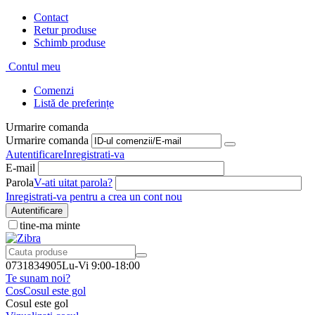
Contact
Retur produse
Schimb produse
Contul meu
Comenzi
Listă de preferințe
Urmarire comanda
Urmarire comanda
Autentificare
Inregistrati-va
E-mail
Parola
V-ati uitat parola?
Inregistrati-va pentru a crea un cont nou
Autentificare
tine-ma minte
0731834905
Lu-Vi 9:00-18:00
Te sunam noi?
Cos
Cosul este gol
Cosul este gol