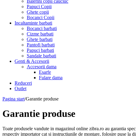
Balerini copii cauciuc
Papuci Copii
Ghete copii
Bocanci Copii
Incaltaminte barbati
Bocanci barbati
Cizme barbati
Ghete barbati
Pantofi barbati
Papuci barbati
Sandale barbati
Genti & Accesorii
Accesorii dama
Esarfe
Fulare dama
Reduceri
Outlet
Pagina start
/
Garantie produse
Garantie produse
Toate produsele vandute in magazinul online zibra.ro au garantia specif
respectiv importator cat si instructiunile de montare, folosire puse la d