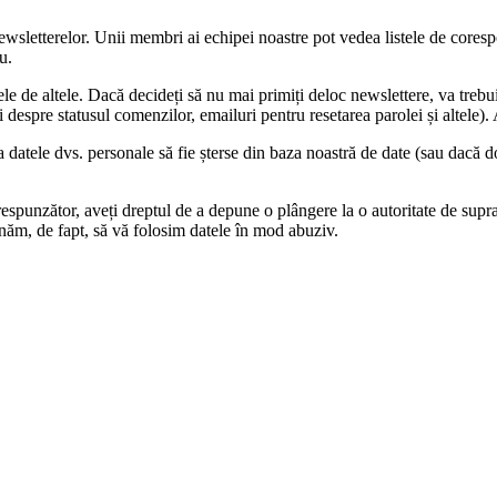
wsletterelor. Unii membri ai echipei noastre pot vedea listele de corespo
u.
e de altele. Dacă decideți să nu mai primiți deloc newslettere, va trebui 
ări despre statusul comenzilor, emailuri pentru resetarea parolei și altele
a datele dvs. personale să fie șterse din baza noastră de date (sau dacă do
respunzător, aveți dreptul de a depune o plângere la o autoritate de su
ăm, de fapt, să vă folosim datele în mod abuziv.