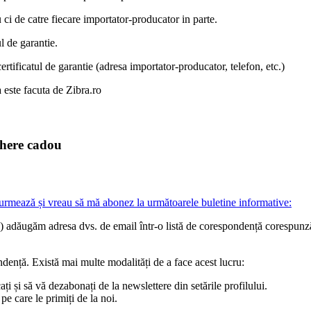
i de catre fiecare importator-producator in parte.
l de garantie.
ertificatul de garantie (adresa importator-producator, telefon, etc.)
 este facuta de Zibra.ro
chere cadou
 urmează
și vreau să mă abonez la următoarele buletine informative:
) adăugăm adresa dvs. de email într-o listă de corespondență corespunzăt
ndență. Există mai multe modalități de a face acest lucru:
ați și să vă dezabonați de la newslettere din setările profilului.
e care le primiți de la noi.