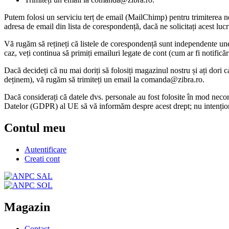
Putem folosi un serviciu terț de email (MailChimp) pentru trimiterea ne
adresa de email din lista de corespondență, dacă ne solicitați acest lucr
Vă rugăm să rețineți că listele de corespondență sunt independente unel
caz, veți continua să primiți emailuri legate de cont (cum ar fi notific
Dacă decideți că nu mai doriți să folosiți magazinul nostru și ați dori c
deținem), vă rugăm să trimiteți un email la comanda@zibra.ro.
Dacă considerați că datele dvs. personale au fost folosite în mod neco
Datelor (GDPR) al UE să vă informăm despre acest drept; nu intențion
Contul meu
Autentificare
Creati cont
Magazin
Contact