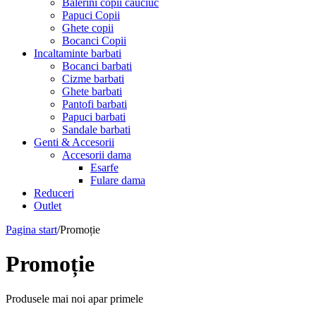
Balerini copii cauciuc
Papuci Copii
Ghete copii
Bocanci Copii
Incaltaminte barbati
Bocanci barbati
Cizme barbati
Ghete barbati
Pantofi barbati
Papuci barbati
Sandale barbati
Genti & Accesorii
Accesorii dama
Esarfe
Fulare dama
Reduceri
Outlet
Pagina start
/
Promoție
Promoție
Produsele mai noi apar primele