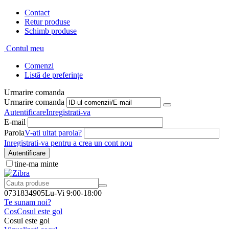
Contact
Retur produse
Schimb produse
Contul meu
Comenzi
Listă de preferințe
Urmarire comanda
Urmarire comanda
Autentificare
Inregistrati-va
E-mail
Parola
V-ati uitat parola?
Inregistrati-va pentru a crea un cont nou
Autentificare
tine-ma minte
0731834905
Lu-Vi 9:00-18:00
Te sunam noi?
Cos
Cosul este gol
Cosul este gol