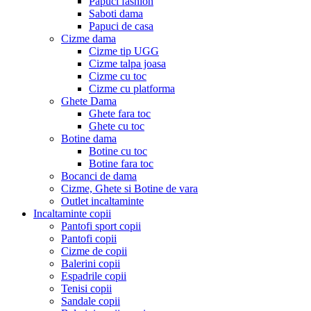
Papuci fashion
Saboti dama
Papuci de casa
Cizme dama
Cizme tip UGG
Cizme talpa joasa
Cizme cu toc
Cizme cu platforma
Ghete Dama
Ghete fara toc
Ghete cu toc
Botine dama
Botine cu toc
Botine fara toc
Bocanci de dama
Cizme, Ghete si Botine de vara
Outlet incaltaminte
Incaltaminte copii
Pantofi sport copii
Pantofi copii
Cizme de copii
Balerini copii
Espadrile copii
Tenisi copii
Sandale copii