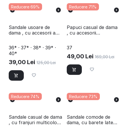
Reducere 69%
Reducere 71%
​Sandale usoare de
​Papuci casual de dama
dama , cu accesorii aurii
, cu accesorii
8098-BLACK
stralucitoare
SSWD182-BEIGE
36* · 37* · 38* · 39* ·
37
40*
49,00
Lei
169,00
Lei
39,00
Lei
125,00
Lei
Reducere 74%
Reducere 73%
​Sandale casual de dama
​Sandale comode de
, cu franjuri multicolori
dama, cu barete late
L03006-STONE
CMP77-505-BLUE