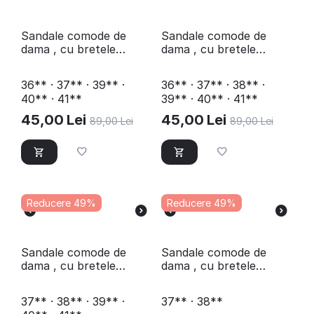
Sandale comode de
Sandale comode de
dama , cu bretele
dama , cu bretele
elastice, incrucisate
elastice, incrucisate
SW003-3-BEIGE
SW003-8-PINK
36** · 37** · 39** ·
36** · 37** · 38** ·
40** · 41**
39** · 40** · 41**
45,00
Lei
45,00
Lei
89,00
Lei
89,00
Lei
Reducere 49%
Reducere 49%
Sandale comode de
​Sandale comode de
dama , cu bretele
dama , cu bretele
elastice SW004-3-
elastice SW004-8-PINK
BEIGE
37** · 38** · 39** ·
37** · 38**