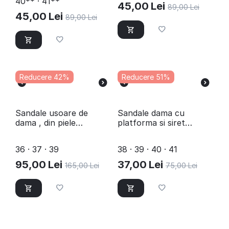
40** · 41**
45,00
Lei
89,00
Lei
45,00
Lei
89,00
Lei
Reducere 42%
Reducere 51%
Sandale usoare de
Sandale dama cu
dama , din piele
platforma si siret
naturala , cu talpa
D8524-RED
joasa 3263-BORDO/D
36 · 37 · 39
38 · 39 · 40 · 41
95,00
Lei
37,00
Lei
165,00
Lei
75,00
Lei