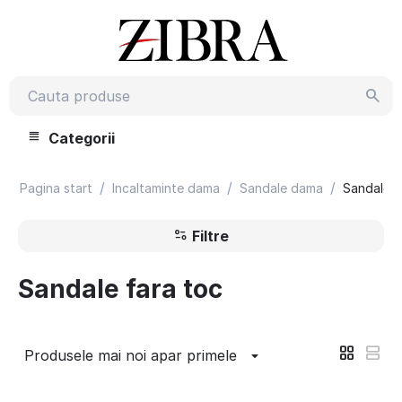
Categorii
/
/
/
Pagina start
Incaltaminte dama
Sandale dama
Sandale f
Filtre
Sandale fara toc
Produsele mai noi apar primele