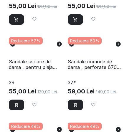
55,00
Lei
55,00
Lei
129,00
Lei
129,00
Lei
Reducere 57%
Reducere 60%
​Sandale usoare de
​Sandale comode de
dama , pentru plaja
dama , perforate 670-
597-AZUL
ROSA
39
37*
55,00
Lei
59,00
Lei
129,00
Lei
149,00
Lei
Reducere 49%
Reducere 49%