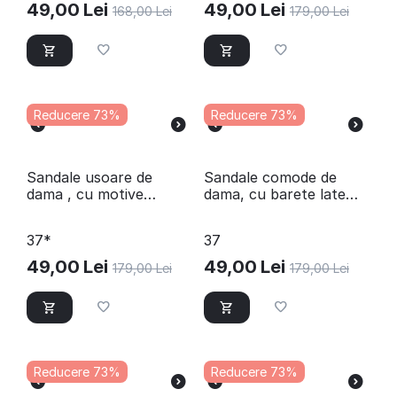
49,00
Lei
49,00
Lei
168,00
Lei
179,00
Lei
Reducere 73%
Reducere 73%
​Sandale usoare de
​Sandale comode de
dama , cu motive
dama, cu barete late
florale BB-W268-
CMP77-505-BLUE
WHITE
37*
37
49,00
Lei
49,00
Lei
179,00
Lei
179,00
Lei
Reducere 73%
Reducere 73%