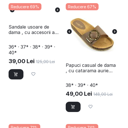
Reducere 69%
Reducere 67%
​Sandale usoare de
dama , cu accesorii aurii
8098-BLACK
36* · 37* · 38* · 39* ·
40*
39,00
Lei
125,00
Lei
​Papuci casual de dama
, cu catarama aurie
FB2009-BEIGE
38* · 39* · 40*
49,00
Lei
148,00
Lei
Reducere 71%
Reducere 74%