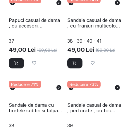
​Papuci casual de dama
​Sandale casual de dama
, cu accesorii
, cu franjuri multicolori
stralucitoare
L03006-STONE
SSWD182-BEIGE
37
38 · 39 · 40 · 41
49,00
Lei
49,00
Lei
169,00
Lei
189,00
Lei
Reducere 71%
Reducere 73%
Sandale de dama cu
​Sandale casual de dama
bretele subtiri si talpa
, perforate , cu toc
usoara 3504-BLUE
inalt D754-NEGRU
38
39