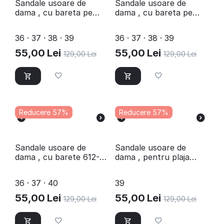
Sandale usoare de
Sandale usoare de
dama , cu bareta pe
dama , cu bareta pe
glezna 610-SILVER
glezna 582-GOLD
36 · 37 · 38 · 39
36 · 37 · 38 · 39
55,00
Lei
55,00
Lei
129,00
Lei
129,00
Lei
Reducere 57%
Reducere 57%
Sandale usoare de
​Sandale usoare de
dama , cu barete 612-
dama , pentru plaja
BEIGE
597-AZUL
36 · 37 · 40
39
55,00
Lei
55,00
Lei
129,00
Lei
129,00
Lei