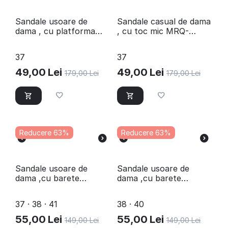
​Sandale usoare de
​Sandale casual de dama
dama , cu platforma
, cu toc mic MRQ-
MRQ9208-SILVER
1760-PURPLE
37
37
49,00
Lei
49,00
Lei
179,00
Lei
179,00
Lei
Reducere 63%
Reducere 63%
Sandale usoare de
Sandale usoare de
dama ,cu barete
dama ,cu barete
impletite Y123-BLACK
impletite Y123-CAMEL
37 · 38 · 41
38 · 40
55,00
Lei
55,00
Lei
149,00
Lei
149,00
Lei