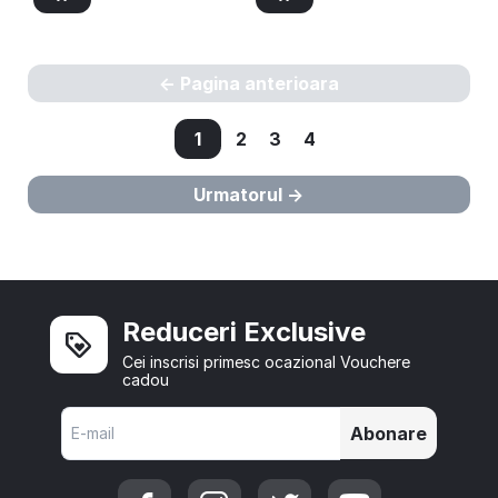
Pagina anterioara
1
2
3
4
Urmatorul
Reduceri Exclusive
Cei inscrisi primesc ocazional Vouchere
cadou
Abonare