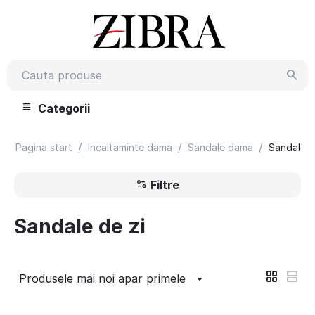
Categorii
/
/
/
Pagina start
Incaltaminte dama
Sandale dama
Sandale d
Filtre
Sandale de zi
Produsele mai noi apar primele