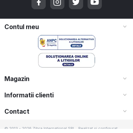
Contul meu
Magazin
Informatii clienti
Contact
© 2013 - 2026 Zibra International SRL. Realizat si configurat
netSEO - Creare magazin online