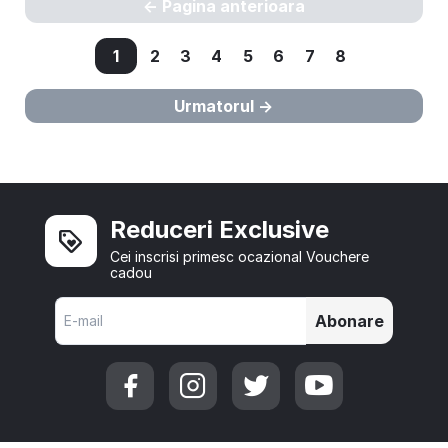
Pagina anterioara
1
2
3
4
5
6
7
8
Urmatorul
Reduceri Exclusive
Cei inscrisi primesc ocazional Vouchere
cadou
Abonare