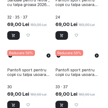
Sandale pentru fetite ,
Pantofi sport pentru
cu talpa groasa 2026S-
copii cu talpa usoara
PINK
2028-PINK/X
32 · 35 · 37
24
69,00
Lei
69,00
Lei
169,00
Lei
169,00
Lei
Reducere 59%
Reducere 59%
Pantofi sport pentru
Pantofi sport pentru
copii cu talpa usoara
copii cu talpa usoara
2027-PINK/X
C11538-BLACK
30
33 · 37
69,00
Lei
69,00
Lei
169,00
Lei
169,00
Lei