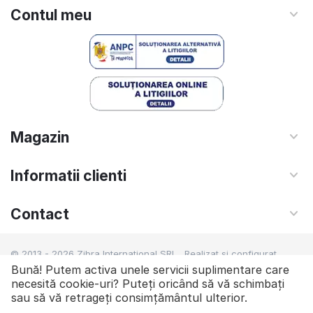
Contul meu
Magazin
Informatii clienti
Contact
© 2013 - 2026 Zibra International SRL. Realizat si configurat
netSEO - Creare magazin online
Bună! Putem activa unele servicii suplimentare care
necesită cookie-uri? Puteți oricând să vă schimbați
sau să vă retrageți consimțământul ulterior.