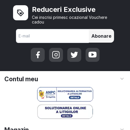
Reduceri Exclusive
Cei inscrisi primesc ocazional Vouchere
cadou
Abonare
Contul meu
Magazin