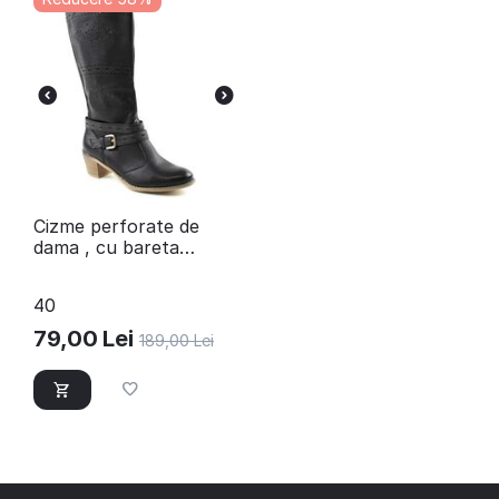
​Cizme perforate de
dama , cu bareta
decorativa A10010-
BLACK/X
40
79,00
Lei
189,00
Lei