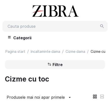
Categorii
/
/
/
Pagina start
Incaltaminte dama
Cizme dama
Cizme cu t
Filtre
Cizme cu toc
Produsele mai noi apar primele