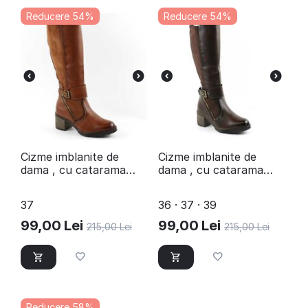
Reducere 54%
Reducere 54%
Cizme imblanite de
​Cizme imblanite de
dama , cu catarama
dama , cu catarama
decorativa A10386-
decorativa A10386-
CAMEL/X
BROWN
37
36 · 37 · 39
99,00
Lei
99,00
Lei
215,00
Lei
215,00
Lei
Reducere 58%