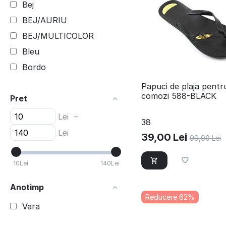
Bej
BEJ/AURIU
BEJ/MULTICOLOR
Bleu
Bordo
Camel
Papuci de plaja pentr
comozi 588-BLACK
Pret
Champagne
Corai
Lei
–
38
Fucsia
Lei
39,00
Lei
99,00
Lei
Galben
Gri
10
Lei
140
Lei
Kaki
Anotimp
Maro
Reducere 62%
Vara
Mov
Multicolor