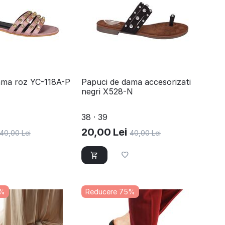
ama roz YC-118A-P
Papuci de dama accesorizati
negri X528-N
38 · 39
20,00
Lei
40,00
Lei
40,00
Lei
0%
Reducere 75%