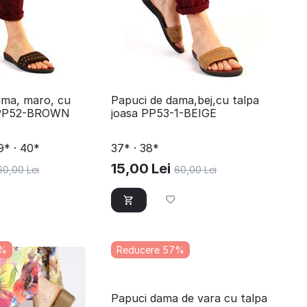
ama, maro, cu
​Papuci de dama,bej,cu talpa
a PP52-BROWN
joasa PP53-1-BEIGE
9* · 40*
37* · 38*
15,00
Lei
60,00
Lei
60,00
Lei
7%
Reducere 57%
Papuci dama de vara cu talpa