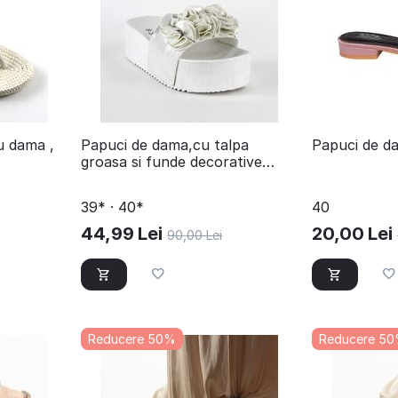
u dama ,
​Papuci de dama,cu talpa
Papuci de d
groasa si funde decorative
CK148P-WHITE
39* · 40*
40
44,99
Lei
20,00
Lei
90,00
Lei
Reducere 50%
Reducere 5