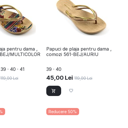
aja pentru dama ,
Papuci de plaja pentru dama ,
-BEJ/MULTICOLOR
comozi 561-BEJ/AURIU
 39 · 40 · 41
39 · 40
45,00
Lei
119,00
Lei
119,00
Lei
0%
Reducere 50%