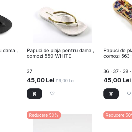
u dama ,
Papuci de plaja pentru dama ,
Papuci de pl
comozi 559-WHITE
comozi 563
37
36 · 37 · 38 ·
45,00
Lei
45,00
Lei
119,00
Lei
Reducere 50%
Reducere 5