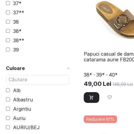
37*
37**
38
38*
38**
39
​Papuci casual de dam
39*
catarama aurie FB20
Culoare
39**
38* · 39* · 40*
40
49,00
Lei
148,00
Lei
40*
Alb
40**
Albastru
40-41
Argintiu
41
Auriu
Reducere 61%
41*
AURIU/BEJ
41**