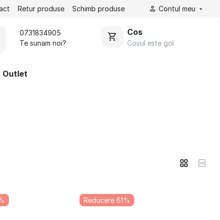
act
Retur produse
Schimb produse
Contul meu
Cos
0731834905
Cosul este gol
Te sunam noi?
Outlet
5%
Reducere 61%