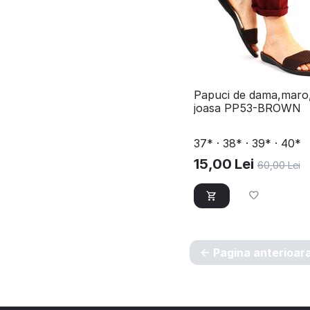
​Papuci de dama,maro
joasa PP53-BROWN
37* · 38* · 39* · 40*
15,00
Lei
60,00
Lei
Pagina anterioar