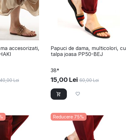
ama accesorizati,
​Papuci de dama, multicolori, cu
KHAKI
talpa joasa PP50-BEJ
38*
15,00
Lei
40,00
Lei
60,00
Lei
5%
Reducere 75%