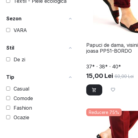
Textil - Piele ecologica
Sezon
VARA
Papuci de dama, visini
Stil
joasa PP51-BORDO
De zi
37* · 38* · 40*
15,00
Lei
60,00
Lei
Tip
Casual
Comode
Fashion
Reducere 75%
Ocazie