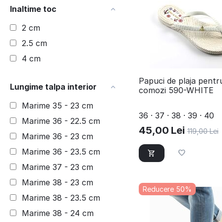
Inaltime toc
Negru
2 cm
Negru + Gold
2.5 cm
Portocaliu
4 cm
Rosu
Roz
Papuci de plaja pentr
Lungime talpa interior
Verde
comozi 590-WHITE
Marime 35 - 23 cm
36 · 37 · 38 · 39 · 40
Marime 36 - 22.5 cm
45,00
Lei
119,00
Lei
Marime 36 - 23 cm
Marime 36 - 23.5 cm
Marime 37 - 23 cm
Marime 38 - 23 cm
Reducere 50%
Marime 38 - 23.5 cm
Marime 38 - 24 cm