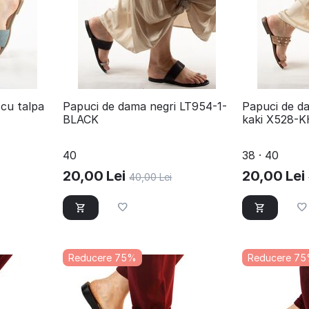
 cu talpa
​Papuci de dama negri LT954-1-
​Papuci de d
BLACK
kaki X528-
40
38 · 40
20,00
Lei
20,00
Lei
40,00
Lei
Reducere 75%
Reducere 7