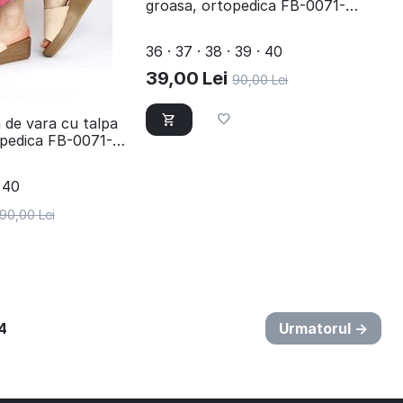
groasa, ortopedica FB-0071-
BLUE
36 · 37 · 38 · 39 · 40
39,00
Lei
90,00
Lei
 de vara cu talpa
opedica FB-0071-
· 40
90,00
Lei
4
Urmatorul