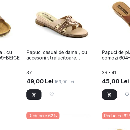
a , cu
​Papuci casual de dama , cu
Papuci de pl
09-BEIGE
accesorii stralucitoare
comozi 60
SSWD182-BEIGE
37
39 · 41
49,00
Lei
45,00
Lei
169,00
Lei
Reducere 62%
Reducere 6