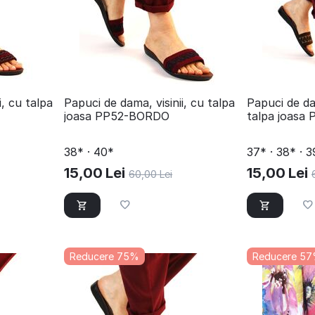
i, cu talpa
Papuci de dama, visinii, cu talpa
​Papuci de d
joasa PP52-BORDO
talpa joas
38* · 40*
37* · 38* · 3
15,00
Lei
15,00
Lei
60,00
Lei
Reducere 75%
Reducere 5