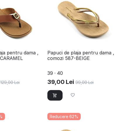
aja pentru dama ,
Papuci de plaja pentru dama ,
4-CARAMEL
comozi 587-BEIGE
39 · 40
39,00
Lei
129,00
Lei
99,00
Lei
2%
Reducere 62%