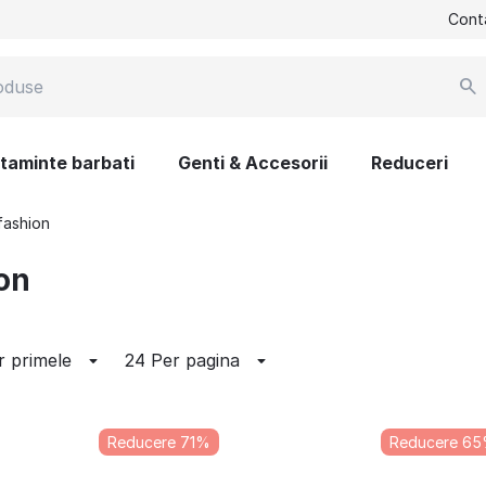
Cont
ltaminte barbati
Genti & Accesorii
Reduceri
fashion
on
r primele
24 Per pagina
Reducere 71%
Reducere 6