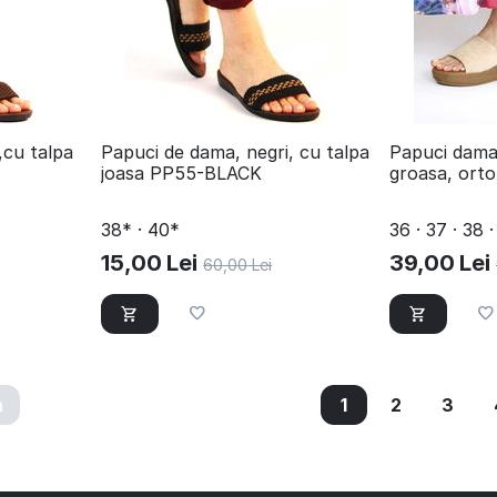
,cu talpa
Papuci de dama, negri, cu talpa
Papuci dama
joasa PP55-BLACK
groasa, ort
BEIGE
38* · 40*
36 · 37 · 38 
15,00
Lei
39,00
Lei
60,00
Lei
a
1
2
3