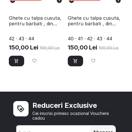
Ghete cu talpa cusuta,
Ghete cu talpa cusuta,
pentru barbati , din
pentru barbati , din
piele naturala 3256-GRI
piele naturala 3256-
MARO
42 · 43 · 44
40 · 41 · 42 · 43 · 44
150,00
Lei
150,00
Lei
199,00
Lei
199,00
Lei
Reduceri Exclusive
Cei inscrisi primesc ocazional Vouchere
cadou