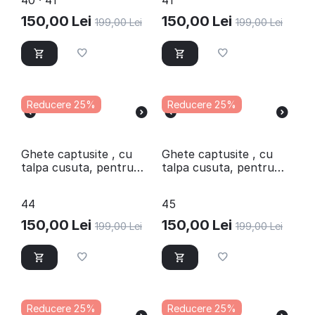
40 · 41
41
MARO/BOX
COGNAC/2.2/X
150,00
Lei
150,00
Lei
199,00
Lei
199,00
Lei
Reducere 25%
Reducere 25%
Ghete captusite , cu
Ghete captusite , cu
talpa cusuta, pentru
talpa cusuta, pentru
barbati , din piele
barbati , din piele
naturala 3248-KAKI/70
naturala 3128-
44
45
ALBASTRU/X
150,00
Lei
150,00
Lei
199,00
Lei
199,00
Lei
Reducere 25%
Reducere 25%