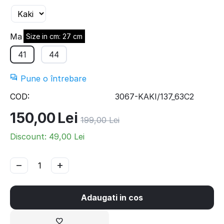
Marime:
Size in cm: 27 cm
41
44
Pune o întrebare
COD:
3067-KAKI/137_63C2
150,00
Lei
199,00
Lei
Discount:
49,00
Lei
−
+
Adaugati in cos