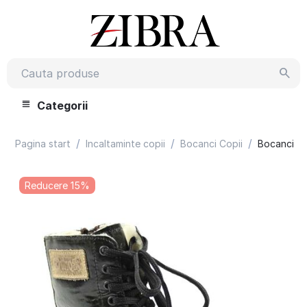
Categorii
/
/
/
Pagina start
Incaltaminte copii
Bocanci Copii
Bocanci imb
Reducere 15%