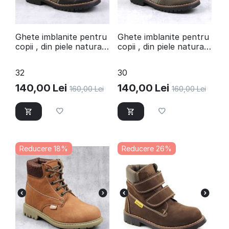
Ghete imblanite pentru
Ghete imblanite pentru
copii , din piele naturala
copii , din piele naturala
3190-MARO/4X
3190-MARO/K
32
30
140,00
Lei
140,00
Lei
160,00
Lei
160,00
Lei
Reducere 18%
Reducere 26%