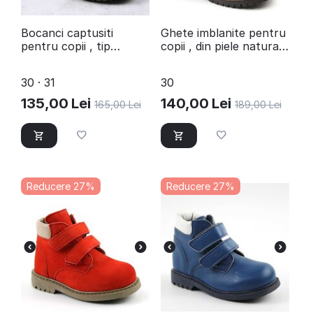
Bocanci captusiti
Ghete imblanite pentru
pentru copii , tip
copii , din piele naturala
insulated , din piele
, tip insulated 1729-
naturala 2344-MARO/C
MARO/X
30 · 31
30
135,00
Lei
140,00
Lei
165,00
Lei
189,00
Lei
Reducere 27%
Reducere 27%