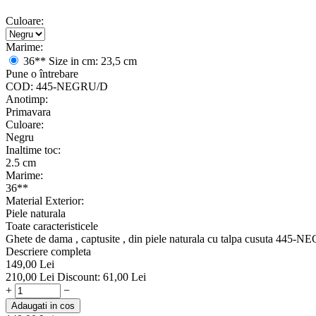
Culoare:
Marime:
36**
Size in cm: 23,5 cm
Pune o întrebare
COD:
445-NEGRU/D
Anotimp:
Primavara
Culoare:
Negru
Inaltime toc:
2.5 cm
Marime:
36**
Material Exterior:
Piele naturala
Toate caracteristicele
Ghete de dama , captusite , din piele naturala cu talpa cusuta 445-NEG
Descriere completa
149,00
Lei
210,00
Lei
Discount:
61,00
Lei
+
−
Adaugati in cos