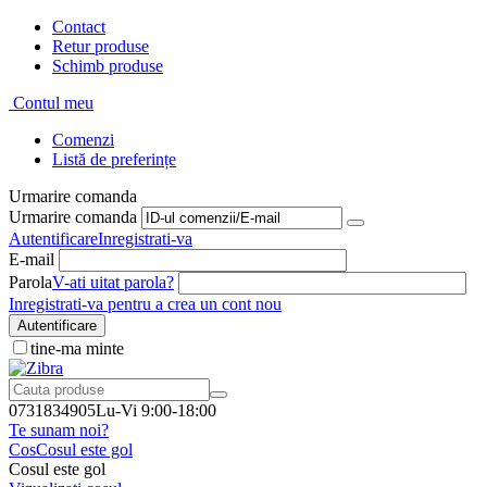
Contact
Retur produse
Schimb produse
Contul meu
Comenzi
Listă de preferințe
Urmarire comanda
Urmarire comanda
Autentificare
Inregistrati-va
E-mail
Parola
V-ati uitat parola?
Inregistrati-va pentru a crea un cont nou
Autentificare
tine-ma minte
0731834905
Lu-Vi 9:00-18:00
Te sunam noi?
Cos
Cosul este gol
Cosul este gol