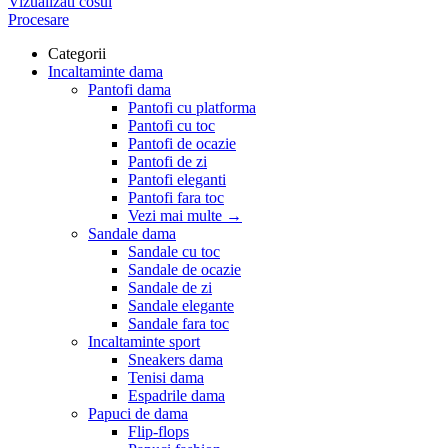
Vizualizati cosul
Procesare
Categorii
Incaltaminte dama
Pantofi dama
Pantofi cu platforma
Pantofi cu toc
Pantofi de ocazie
Pantofi de zi
Pantofi eleganti
Pantofi fara toc
Vezi mai multe
→
Sandale dama
Sandale cu toc
Sandale de ocazie
Sandale de zi
Sandale elegante
Sandale fara toc
Incaltaminte sport
Sneakers dama
Tenisi dama
Espadrile dama
Papuci de dama
Flip-flops