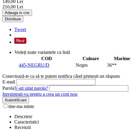
149,00
Lei
210,00
Lei
Adauga in cos
Distribuie
Tweet
Vedeți toate variantele ca listă
COD
Culoare
Marime
445-NEGRU/D
Negru
36**
Conectează-te ca să te putem notifica când primești un răspuns
E-mail
Parola
V-ati uitat parola?
Inregistrati-va pentru a crea un cont nou
Autentificare
tine-ma minte
Descriere
Caracteristici
Recenzii