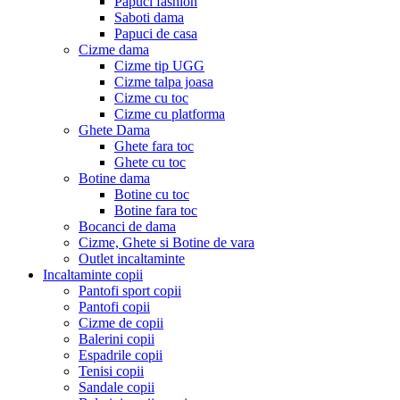
Papuci fashion
Saboti dama
Papuci de casa
Cizme dama
Cizme tip UGG
Cizme talpa joasa
Cizme cu toc
Cizme cu platforma
Ghete Dama
Ghete fara toc
Ghete cu toc
Botine dama
Botine cu toc
Botine fara toc
Bocanci de dama
Cizme, Ghete si Botine de vara
Outlet incaltaminte
Incaltaminte copii
Pantofi sport copii
Pantofi copii
Cizme de copii
Balerini copii
Espadrile copii
Tenisi copii
Sandale copii