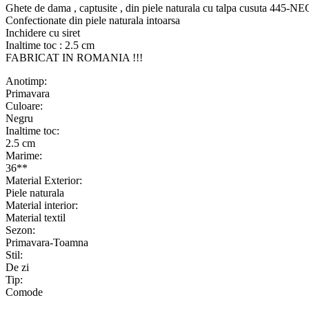
Ghete de dama , captusite , din piele naturala cu talpa cusuta 445-
Confectionate din piele naturala intoarsa
Inchidere cu siret
Inaltime toc : 2.5 cm
FABRICAT IN ROMANIA !!!
Anotimp:
Primavara
Culoare:
Negru
Inaltime toc:
2.5 cm
Marime:
36**
Material Exterior:
Piele naturala
Material interior:
Material textil
Sezon:
Primavara-Toamna
Stil:
De zi
Tip:
Comode