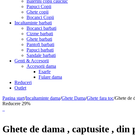
Balerini copii cauciuc
Papuci Copii
Ghete copii
Bocanci Copii
Incaltaminte barbati
Bocanci barbati
Cizme barbati
Ghete barbati
Pantofi barbati
Papuci barbati
Sandale barbati
Genti & Accesorii
Accesorii dama
Esarfe
Fulare dama
Reduceri
Outlet
Pagina start
/
Incaltaminte dama
/
Ghete Dama
/
Ghete fara toc
/
​Ghete de 
Reducere 29%
​Ghete de dama , captusite , di